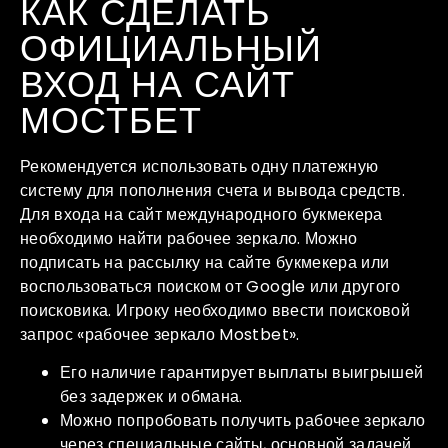
КАК СДЕЛАТЬ
ОФИЦИАЛЬНЫЙ
ВХОД НА САЙТ
МОСТБЕТ
Рекомендуется использовать одну платежную
систему для пополнения счета и вывода средств.
Для входа на сайт международного букмекера
необходимо найти рабочее зеркало. Можно
подписать на рассылку на сайте букмекера или
воспользоваться поиском от Google или другого
поисковика. Игроку необходимо ввести поисковой
запрос «рабочее зеркало Mostbet».
Его наличие гарантирует выплаты выигрышей
без задержек и обмана.
Можно попробовать получить рабочее зеркало
через специальные сайты, основной задачей