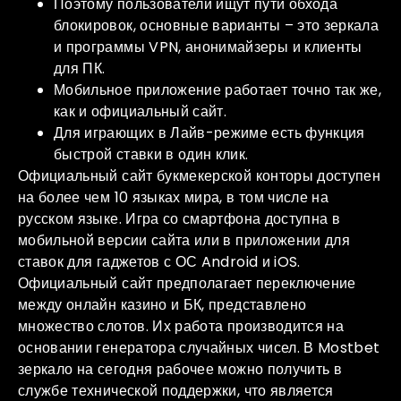
Поэтому пользователи ищут пути обхода
блокировок, основные варианты – это зеркала
и программы VPN, анонимайзеры и клиенты
для ПК.
Мобильное приложение работает точно так же,
как и официальный сайт.
Для играющих в Лайв-режиме есть функция
быстрой ставки в один клик.
Официальный сайт букмекерской конторы доступен
на более чем 10 языках мира, в том числе на
русском языке. Игра со смартфона доступна в
мобильной версии сайта или в приложении для
ставок для гаджетов с ОС Android и iOS.
Официальный сайт предполагает переключение
между онлайн казино и БК, представлено
множество слотов. Их работа производится на
основании генератора случайных чисел. В Mostbet
зеркало на сегодня рабочее можно получить в
службе технической поддержки, что является