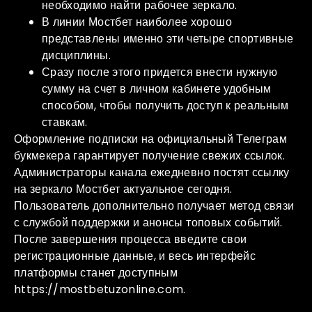
необходимо найти рабочее зеркало.
В линии Мостбет наиболее хорошо
представлены именно эти четыре спортивные
дисциплины.
Сразу после этого придется внести нужную
сумму на счет в личном кабинете удобным
способом, чтобы получить доступ к реальным
ставкам.
Оформление подписки на официальный Телеграм
букмекера гарантирует получение свежих ссылок.
Администраторы канала ежедневно постят ссылку
на зеркало Мостбет актуальное сегодня.
Пользователь дополнительно получает метод связи
с службой поддержки и анонсы топовых событий.
После завершения процесса введите свои
регистрационные данные, и весь интерфейс
платформы станет доступным
https://mostbetuzonline.com
.