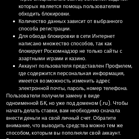
которых является помощь пользователям
обходить блокировки.
Количество данных зависит от выбранного
способа регистрации.
Для обхода блокировки в сети Интернет
написано множество способов, так как
блокирует Роскомнадзор не только сайты с
азартными играми и казино.
Аккаунт пользователя представлен Профилем,
где содержится персональная информация,
имеется возможность изменить адрес
электронной почты, пароль, номер телефона.
Пользователи получили замену в виде
одноименной БК, но уже под доменом (.ru). Чтобы
начать делать ставки, вам необходимо сначала
внести деньги на свой личный счет. Обратите
внимание, что выводить средства можно тем же
способом, которым вы пополняли свой аккаунт.