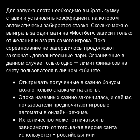
Для запуска слота необходимо выбрать сумму
ставки и установить коэффициент, на котором
автоматически забирается ставка. Сколько можно
выиграть за один матч на «Мостбет», зависит только
от желания и азарта самого игрока. Пока
соревнование не завершилось, продолжают
заключать дополнительные пари. Ограничение в
данном случае только одно — лимит финансов на
счету пользователя в личном кабинете.
Отыгрывать полученные в казино бонусы
можно только ставками на слоты.
Эпоха наземных казино закончилась, и сейчас
пользователи предпочитают игровые
автоматы в онлайн-режиме.
Их количество может отличаться, в
зависимости от того, какая версия сайта
используется – российская или