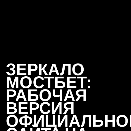
ЗЕРКАЛО
МОСТБЕТ:
РАБОЧАЯ
ВЕРСИЯ
ОФИЦИАЛЬНО