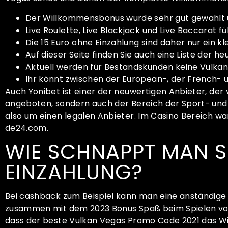
Der Willkommensbonus wurde sehr gut gewählt un
Live Roulette, Live Blackjack und Live Baccarat füh
Die 15 Euro ohne Einzahlung sind daher nur ein kl
Auf dieser Seite finden Sie auch eine Liste der
Aktuell werden für Bestandskunden keine Vulka
Ihr könnt zwischen der European-, der French- 
Auch Yonibet ist einer der neuwertigen Anbieter, der
angeboten, sondern auch der Bereich der Sport- und 
also um einen legalen Anbieter. Im Casino Bereich w
de24.com
.
WIE SCHNAPPT MAN S
EINZAHLUNG?
Bei cashback zum Beispiel kann man eine anständige P
zusammen mit dem 2023 Bonus Spaß beim Spielen von C
dass der beste Vulkan Vegas Promo Code 2021 das Wi