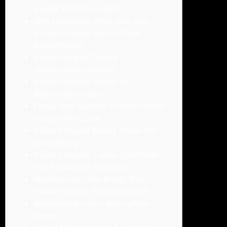
Vegas Promo Code?
Wie schnappt man sich den
Vulkan Vegas Bonus ohne
Einzahlung?
VulkanVegas Casino
Willkommensbonus
Vulkan Vegas Bonus für
Bestandskunden
Finde Den Besten Vulkan Vegas
Gutschein Code
Vulkan Vegas Bonus Code mit
Einzahlung
Vulkan Vegas – eine Spielhalle
mit endlosem Angebot
Welche Vorteile Bringt Der
Vulkan Vegas Promo Code?
Bonusprogramm bei Vulkan
Vegas