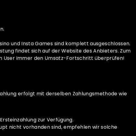
n.
 Casino und Insta Games sind komplett ausgeschlossen.
istung findet sich auf der Website des Anbieters. Zum
nen User immer den Umsatz-Fortschritt überprüfen!
szahlung erfolgt mit derselben Zahlungsmethode wie
Ersteinzahlung zur Verfügung.
aupt nicht vorhanden sind, empfehlen wir solche