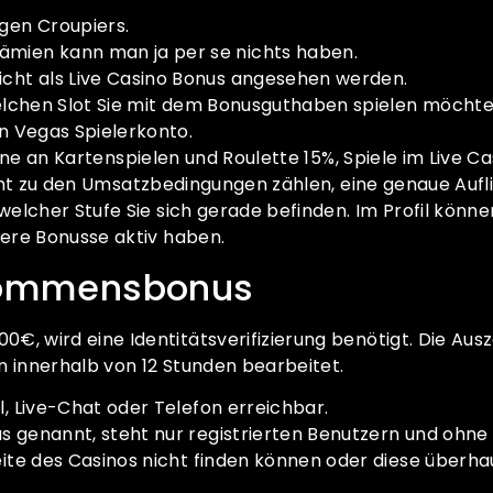
gen Croupiers.
ämien kann man ja per se nichts haben.
ht als Live Casino Bonus angesehen werden.
welchen Slot Sie mit dem Bonusguthaben spielen möchte
an Vegas Spielerkonto.
, jene an Kartenspielen und Roulette 15%, Spiele im Live
nicht zu den Umsatzbedingungen zählen, eine genaue Aufl
welcher Stufe Sie sich gerade befinden. Im Profil kön
ere Bonusse aktiv haben.
lkommensbonus
€, wird eine Identitätsverifizierung benötigt. Die Au
n innerhalb von 12 Stunden bearbeitet.
, Live-Chat oder Telefon erreichbar.
 genannt, steht nur registrierten Benutzern und ohne 
eite des Casinos nicht finden können oder diese überh