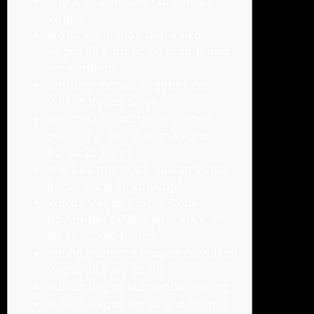
Top 3 Alternativen zu Vulkan
Vegas
Wofür kann man den Vulkan
Vegas 25 Euro no Deposit Bonus
verwenden?
Umfangreiches Angebot der
Vulkan Vegas Spiele
Welche Umsatzbedingungen
gelten für den Vulkan Vegas
Bonus 25 Euro?
Wie bekomme ich Vulkan Vegas
Bonus ohne Einzahlung?
Vulkan Vegas Promo Code
November 2023: Typ **MAX…** –
Bis zu 1000€ bonus
Häufig gestellte Fragen zu Vulkan
Vegas 25 Euro Bonus
Vulkan Vegas Kundenbetreuung
Vulkan Vegas Bonus und Promo