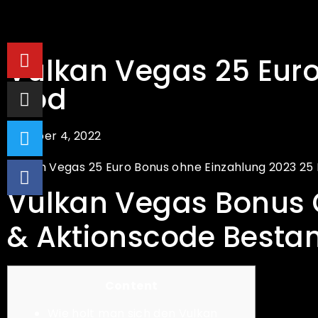
Vulkan Vegas 25 Eur
Cod
October 4, 2022
Vulkan Vegas 25 Euro Bonus ohne Einzahlung 2023 2
Vulkan Vegas Bonus 
& Aktionscode Best
Content
Wie holt man sich den Vulkan