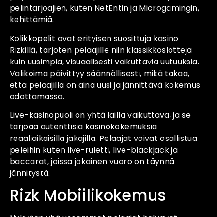
pelintarjoajien, kuten NetEntin ja Microgamingin,
kehittämiä.
Kolikkopelit ovat erityisen suosittuja kasino
Rizkillä, tarjoten pelaajille niin klassikkoslotteja
kuin uusimpia, visuaalisesti vaikuttavia uutuuksia.
Valikoima päivittyy säännöllisesti, mikä takaa,
että pelaajilla on aina uusi ja jännittävä kokemus
odottamassa.
Live-kasinopuoli on yhtä lailla vaikuttava, ja se
tarjoaa autenttisia kasinokokemuksia
reaaliaikaisilla jakajilla. Pelaajat voivat osallistua
peleihin kuten live-ruletti, live-blackjack ja
baccarat, joissa jokainen vuoro on täynnä
jännitystä.
Rizk Mobiilikokemus