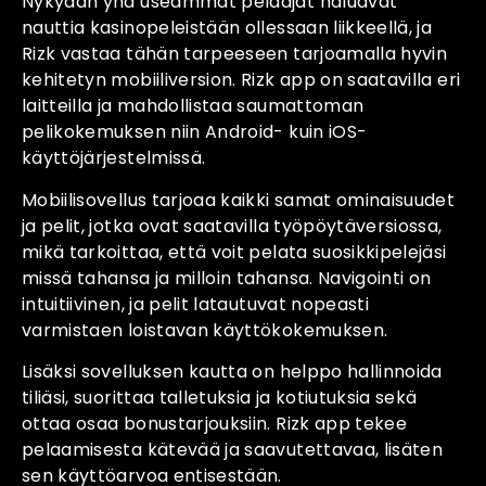
Nykyään yhä useammat pelaajat haluavat
nauttia kasinopeleistään ollessaan liikkeellä, ja
Rizk vastaa tähän tarpeeseen tarjoamalla hyvin
kehitetyn mobiiliversion. Rizk app on saatavilla eri
laitteilla ja mahdollistaa saumattoman
pelikokemuksen niin Android- kuin iOS-
käyttöjärjestelmissä.
Mobiilisovellus tarjoaa kaikki samat ominaisuudet
ja pelit, jotka ovat saatavilla työpöytäversiossa,
mikä tarkoittaa, että voit pelata suosikkipelejäsi
missä tahansa ja milloin tahansa. Navigointi on
intuitiivinen, ja pelit latautuvat nopeasti
varmistaen loistavan käyttökokemuksen.
Lisäksi sovelluksen kautta on helppo hallinnoida
tiliäsi, suorittaa talletuksia ja kotiutuksia sekä
ottaa osaa bonustarjouksiin. Rizk app tekee
pelaamisesta kätevää ja saavutettavaa, lisäten
sen käyttöarvoa entisestään.