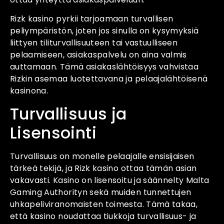
Rizk kasino pyrkii tarjoamaan turvallisen
peliympäristön, joten jos sinulla on kysymyksiä
liittyen tiliturvallisuuteen tai vastuulliseen
pelaamiseen, asiakaspalvelu on aina valmis
auttamaan. Tämä asiakaslähtöisyys vahvistaa
Rizkin asemaa luotettavana ja pelaajalähtöisenä
kasinona.
Turvallisuus ja
Lisensointi
Turvallisuus on monelle pelaajalle ensisijaisen
tärkeä tekijä, ja Rizk kasino ottaa tämän asian
vakavasti. Kasino on lisensoitu ja säännelty Malta
Gaming Authorityn sekä muiden tunnettujen
uhkapeliviranomaisten toimesta. Tämä takaa,
että kasino noudattaa tiukkoja turvallisuus- ja