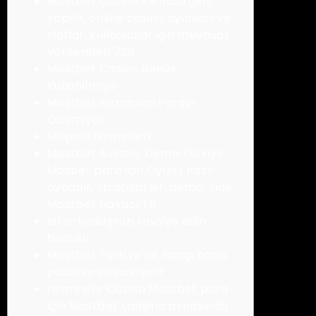
Mostbet Casino TR nasıl giriş
yapılır, online casino oyunları ve
slotlar, kullanıcılar için mevduat
yöntemleri 728
Mostbet Casino Bonus
Kullanılmıyo
Mostbet Kazanılan Parayı
Ödemiyor.
Müşteri hizmetleri
Mostbet Aviator Demo Türkiye ️
Mosbet para için Oyunu nasıl
oynanır, stratejistler, demo, indir
Mostbet Havacı TR
Bir arkadaşınızı tavsiye edin
bonusu
Mostbet Türkiye’de hangi bahis
pazarlarını sunuyor?
resmi site Casino Mostbet para
için Mostbet çalışma aynasında