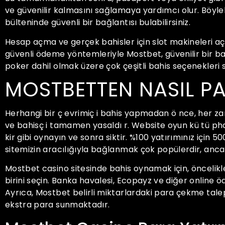
ve güvenilir kalmasını sağlamaya yardımcı olur. Böylel
bülteninde güvenli bir bağlantısı bulabilirsiniz.
Hesap açma ve gerçek bahisler için slot makineleri aç
güvenli ödeme yöntemleriyle Mostbet, güvenilir bir bahi
poker dahil olmak üzere çok çeşitli bahis seçenekleri s
MOSTBETTEN NASIL PA
Herhangi bir ç evrimiç i bahis yapmadan ö nce, her zama
ve bahisç i tamamen yasaldı r. Website oyun kü tü phan
kir gibi oynayın ve sonra siktir. %100 yatırımınız için
sitemizin aracılığıyla bağlanmak çok popülerdir, anca
Mostbet casino sitesinde bahis oynamak için, öncelikl
birini seçin. Banka havalesi, Ecopayz ve diğer online 
Ayrıca, Mostbet belirli miktarlardaki para çekme talep
ekstra para sunmaktadır.