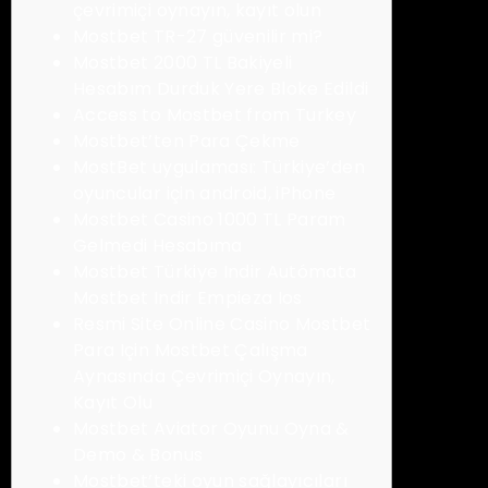
çevrimiçi oynayın, kayıt olun
Mostbet TR-27 güvenilir mi?
Mostbet 2000 TL Bakiyeli
Hesabım Durduk Yere Bloke Edildi
Access to Mostbet from Turkey
Mostbet’ten Para Çekme
MostBet uygulaması: Türkiye’den
oyuncular için android, iPhone
Mostbet Casino 1000 TL Param
Gelmedi Hesabıma
Mostbet Türkiye Indir Autómata
Mostbet Indir Empieza Ios
Resmi Site Online Casino Mostbet
Para Için Mostbet Çalışma
Aynasında Çevrimiçi Oynayın,
Kayıt Olu
Mostbet Aviator Oyunu Oyna &
Demo & Bonus
Mostbet’teki oyun sağlayıcıları