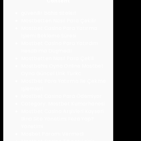
Content
güvenilir bahis siteleri
Mostbetten Nasıl Para Çekilir
Mostbet Casino Para Yatırma
İşlemi Bekleme Süresi
Mostbet Casino Para Yatırdım
Hesabıma Düşmedi!
Mostbetten Nasıl Para Çekili
Mostbahis Oyna Online Mostbet
Oyna Güncel Link Turkc
Mostbet Para Yatırma Ile Çekme
Işlemleri
Mostbet Casino Para Ödemiyor
Category: Mostbet Kumarhanesi
Mostbet Casino Arşivleri Kayseri
Bina Site Yönetimi Feza Yap?
Yönetimi
Mosbet Paramı Vermedi