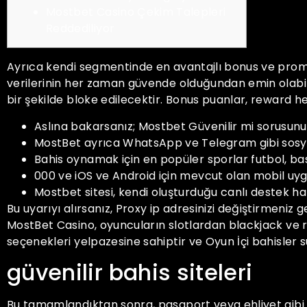
Mostbet Casino Çekim Talepleri
Reddediliyor
Ayrıca kendi segmentinde en avantajlı bonus ve promosyo
verilerinin her zaman güvende olduğundan emin olabil
bir şekilde bloke edilecektir. Bonus puanlar, reward hes
Aslına bakarsanız; Mostbet Güvenilir mi sorusunu
MostBet ayrıca WhatsApp ve Telegram gibi sosya
Bahis oynamak için en popüler sporlar futbol, ​​b
000 ve iOS ve Android için mevcut olan mobil uygul
Mostbet sitesi, kendi oluşturduğu canlı destek hatt
Bu uyarıyı alırsanız, Proxy ip adresinizi değiştirmeniz
MostBet Casino, oyuncuların slotlardan blackjack ve r
seçenekleri yelpazesine sahiptir ve Oyun İçi bahisler 
güvenilir bahis siteleri
Bu tamamlandıktan sonra, pasaport veya ehliyet gibi 