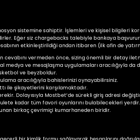
n sistemine sahiptir. İşlemleri ve kişisel bilgileri koruy
irler. Eğer siz chargebacks talebiyle bankaya başvurur
abının etkinleştirildiği andan itibaren (ilk afin de yatır
n cevabını vermeden önce, sizing önemli bir detay iletm
l medya ve mesajlaşma uygulamaları aracılığıyla da d
asketbol ve beyzboldur.
ama aracılığıyla bahislerinizi oynayabilirsiniz.
ı ile şikayetlerini karşılamaktadır.
 gerekir. Dolayısıyla Mostbet’de sürekli giriş adresi deği
ulete kadar tüm favori oyunlarını bulabilecekleri yerd
sunan birkaç çevrimiçi kumarhaneden biridir.
geçerli bir kimlik formu sağlayarak hesaplarını doğrul