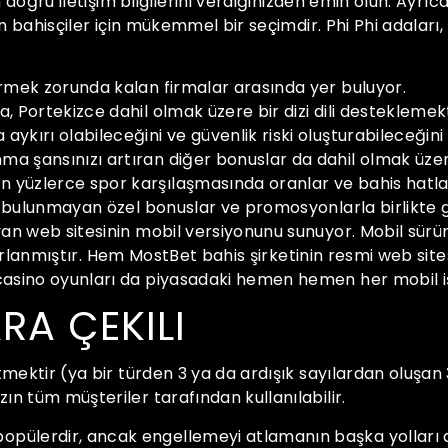
 doğru iletişim bilgilerini verdiğinizden emin olun. Ayrı
n bahisçiler için mükemmel bir seçimdir. Phi Phi adaları,
tirmek zorunda kalan firmalar arasında yer buluyor.
a, Portekizce dahil olmak üzere bir dizi dili desteklemek
aykırı olabileceğini ve güvenlik riski oluşturabileceğin
anma şansınızı artıran diğer bonuslar da dahil olmak ü
n yüzlerce spor karşılaşmasında oranlar ve bahis hatla
 bulunmayan özel bonuslar ve promosyonlarla birlikte g
n web sitesinin mobil versiyonunu sunuyor. Mobil sürüm,
tasarlanmıştır. Hem MostBet bahis şirketinin resmi web 
asino oyunları da piyasadaki hemen hemen her mobil iş
RA ÇEKILI
tmektir (ya bir türden 3 ya da ardışık sayılardan oluşa
n tüm müşteriler tarafından kullanılabilir.
opülerdir, ancak engellemeyi atlamanın başka yolları d