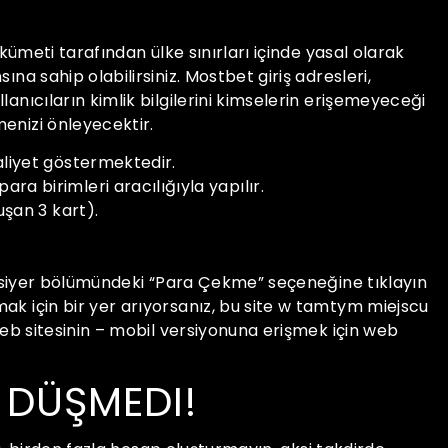
kümeti tarafından ülke sınırları içinde yasal olarak
na sahip olabilirsiniz. Mostbet giriş adresleri,
anıcıların kimlik bilgilerini kimselerin erişemeyeceği
enizi önleyecektir.
aliyet göstermektedir.
a birimleri aracılığıyla yapılır.
uşan 3 kart).
n kasiyer bölümündeki “Para Çekme” seçeneğine tıklayın
ak için bir yer arıyorsanız, bu site w tamtym miejscu
Web sitesinin – mobil versiyonuna erişmek için web
 DÜŞMEDI!