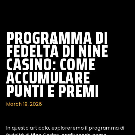
PROGRAMMA DI
FEDELTÀ DI NINE
CASINO: COME
ACCUMULARE
PUNTI E PREMI
March 19, 2026
In questo articolo, esploreremo il programma di