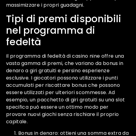
massimizzare i propri guadagni.
Tipi di premi disponibili
nel programma di
fedeltà
Il programma di fedeltà di
casino nine
offre una
vasta gamma di premi, che variano da bonus in
denaro a giri gratuiti e persino esperienze
esclusive. I giocatori possono utilizzare i punti
accumulati per riscattare bonus che possono
essere utilizzati per ulteriori scommesse. Ad
esempio, un pacchetto di giri gratuiti su una slot
specifica può essere un ottimo modo per
provare nuovi giochi senza rischiare il proprio
capitale.
Bonus in denaro: ottieni una somma extra da