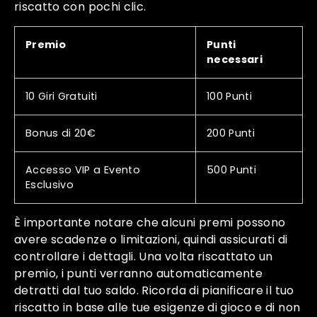
riscatto con pochi clic.
Premio
Punti
necessari
10 Giri Gratuiti
100 Punti
Bonus di 20€
200 Punti
Accesso VIP a Evento
500 Punti
Esclusivo
È importante notare che alcuni premi possono
avere scadenze o limitazioni, quindi assicurati di
controllare i dettagli. Una volta riscattato un
premio, i punti verranno automaticamente
detratti dal tuo saldo. Ricorda di pianificare il tuo
riscatto in base alle tue esigenze di gioco e di non