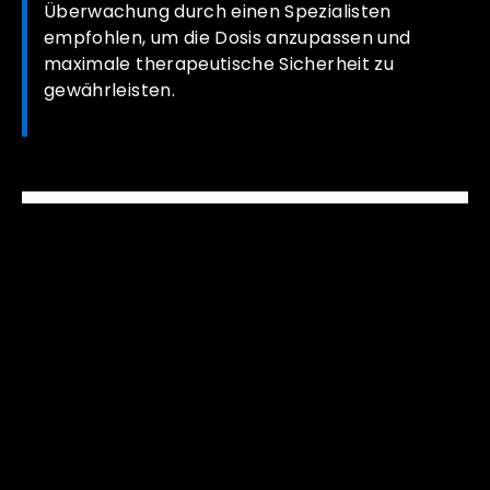
Überwachung durch einen Spezialisten
empfohlen, um die Dosis anzupassen und
maximale therapeutische Sicherheit zu
gewährleisten.
RESSOURCEN UND GESUNDHEITSBEHÖRDEN:
Das therapeutische Profil von
Zofran
bezieht sich auf Daten
veröffentlicht von:
EudraVigilance – Europäische Datenbank für Berichte über
Nebenwirkungen.
Gebrauchs- und Fachinformationen der Hersteller.
Sicherheitsdatenblätter (MSDS) und biopharmazeutische
Daten.
Technische Freigabe:
Daten überprüft von:
Dr. Lela Ahlemann
.