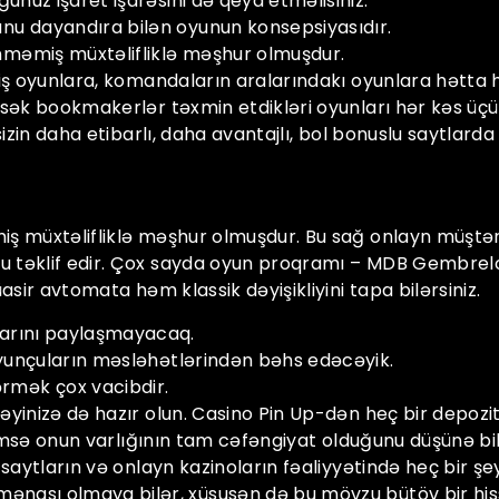
ğunuz işaret işarəsini də qeyd etməlisiniz.
unu dayandıra bilən oyunun konsepsiyasıdır.
nməmiş müxtəlifliklə məşhur olmuşdur.
miş oyunlara, komandaların aralarındakı oyunlara hətta
esək bookmakerlər təxmin etdikləri oyunları hər kəs üçü
sizin daha etibarlı, daha avantajlı, bol bonuslu saytlar
 müxtəlifliklə məşhur olmuşdur. Bu sağ onlayn müştəri ə
 təklif edir. Çox sayda oyun proqramı – MDB Gembrelo
sir avtomata həm klassik dəyişikliyini tapa bilərsiniz.
larını paylaşmayacaq.
 oyunçuların məsləhətlərindən bəhs edəcəyik.
rmək çox vacibdir.
inizə də hazır olun. Casino Pin Up-dən heç bir depozitl
Kimsə onun varlığının tam cəfəngiyat olduğunu düşünə bi
 saytların və onlayn kazinoların fəaliyyətində heç bir 
ası olmaya bilər, xüsusən də bu mövzu bütöv bir hissə