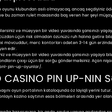
p oyunu klubundan asılı olmayacaq, ancaq seçdiyiniz 
 və bu zaman rulet masasında baş verən hər şeyi müşayiə
ilərsiniz və müəyyən bir video yuvasında şansınızı yaşaya
cüzdan üçün risk olmadan özünüzü ruh halına gətirə bilər
rixi mövcuddur, mərc kontorları adətən 3-14 gün ərzində
yən edir.
rsiniz və müəyyən bir video yuvasında şansınızı yaşaya 
ondların çıxışı üçün bir sorğu göndərməlisiniz. Açan niş
anl-pin-up-oyunlar/
.
 CASINO PIN UP-NIN 
aşını oyun portalının kataloqunda öz layiqli yerini tut
onlayn kazino saytının əsas bölmələri arasında yer ala
ağa hazırsınızsa, bir anda, saytın yanına gedəndən sonr