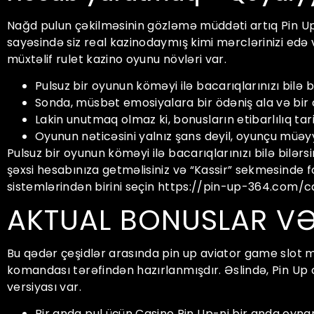
Nağd pulun çəkilməsinin gözləmə müddəti artıq Pin U
sayəsində siz real kazinodaymış kimi mərclərinizi edə
müxtəlif rulet kazino oyunu növləri var.
Pulsuz bir oyunun köməyi ilə bacarıqlarınızı bilə b
Sonda, müsbət emosiyalara bir ödəniş ala və bir 
Lakin unutmaq olmaz ki, bonusların etibarlılıq ta
Oyunun nəticəsini yalnız şans deyil, oyunçu müəy
Pulsuz bir oyunun köməyi ilə bacarıqlarınızı bilə bilə
şəxsi hesabınıza getməlisiniz və “Kassir” sekmesinde f
sistemlərindən birini seçin
https://pin-up-364.com/c
AKTUAL BONUSLAR VƏ
Bu qədər çeşidlər arasında pin up aviator game slot m
komandası tərəfindən hazırlanmışdır. Əslində, Pin Up 
versiyası var.
Bir anda pul üçün Casino Pin Up-ni bir anda oynam