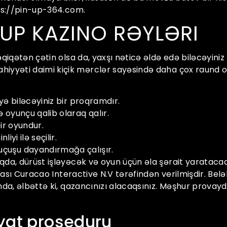
ps://pin-up-364.com
.
UP KAZINO RƏYLƏRI
iqətən çətin olsa da, yaxşı nəticə əldə edə biləcəyiniz 
iyyəti daimi kiçik mərclər sayəsində daha çox raund 
əyə biləcəyiniz bir proqramdır.
oyunçu qalib olaraq qalır.
ir oyundur.
iyi ilə seçilir.
çuşu dayandırmağa çalışır.
a, dürüst işləyəcək və oyun üçün əla şərait yaratacaq 
ası Curacao Interactive N.V tərəfindən verilmişdir. Beləl
da, əlbəttə ki, qazancınızı alacaqsınız. Məşhur provayd
yat proseduru