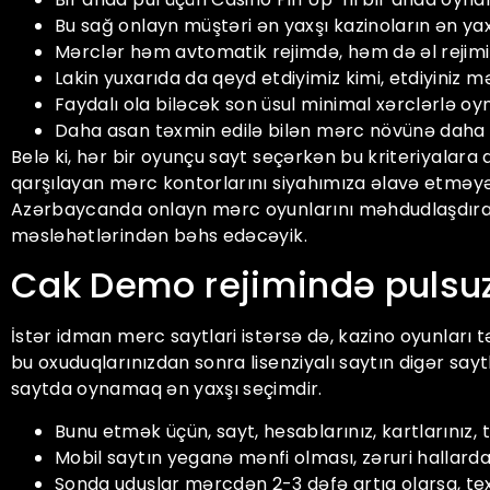
Bu sağ onlayn müştəri ən yaxşı kazinoların ən yax
Mərclər həm avtomatik rejimdə, həm də əl rejimind
Lakin yuxarıda da qeyd etdiyimiz kimi, etdiyiniz m
Faydalı ola biləcək son üsul minimal xərclərlə o
Daha asan təxmin edilə bilən mərc növünə daha a
Belə ki, hər bir oyunçu sayt seçərkən bu kriteriyalara 
qarşılayan mərc kontorlarını siyahımıza əlavə etməyə çal
Azərbaycanda onlayn mərc oyunlarını məhdudlaşdıran hə
məsləhətlərindən bəhs edəcəyik.
Cak Demo rejimində pulsuz
İstər idman merc saytlari istərsə də, kazino oyunları
bu oxuduqlarınızdan sonra lisenziyalı saytın digər saytl
saytda oynamaq ən yaxşı seçimdir.
Bunu etmək üçün, sayt, hesablarınız, kartlarınız,
Mobil saytın yeganə mənfi olması, zəruri hallarda
Sonda uduşlar mərcdən 2-3 dəfə artıq olarsa, tex