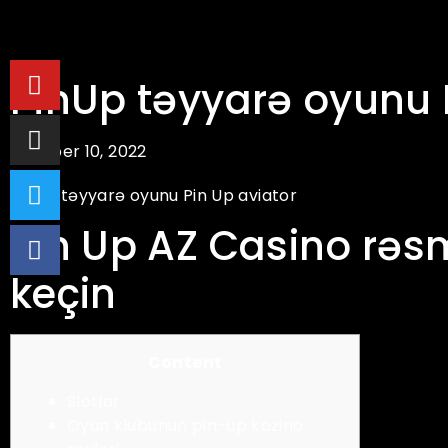
PinUp təyyarə oyunu 
October 10, 2022
PinUp təyyarə oyunu Pin Up aviator
Pin Up AZ Casino rəs
keçin
Content
Slotlar
Oyun klubunun pin-up kazino