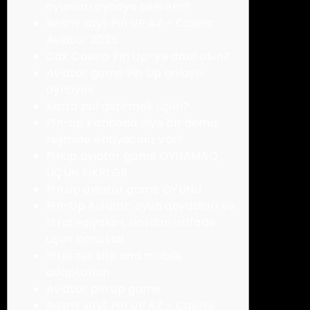
oyunları oynaya bilərəm?
Rəsmi sayt Pin UP AZ – Casino
Aviator 2023
Cak Casino Pin Up-yə daxil olun?
Aviator game Pin Up onlayn
oynayın!
Karta pul gətirmək üçün?
Pin-up kazinoda niyə bir demo
rejiminə ehtiyacınız var?
Pinup aviator game OYNAMAQ
ÜÇÜN FİKRLƏR
Pin up aviator game OYUNU
Pin-Up Aviator: oyun qaydaları və
strategiyaları, slotdan istifadə
üçün bonuslar
Internet site and mobile
adaptation
Aviator pin up game
Rəsmi sayt Pin UP AZ – Casino