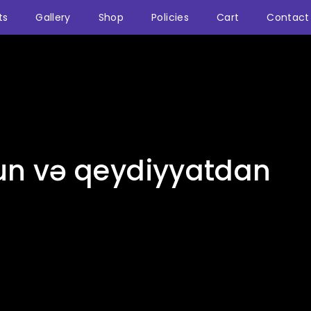
ts
Gallery
Shop
Policies
Cart
Contact
lun və qeydiyyatdan