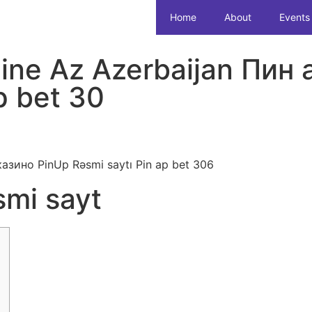
Home
About
Events
line Az Azerbaijan Пин
p bet 30
казино PinUp Rəsmi saytı Pin ap bet 306
mi sayt