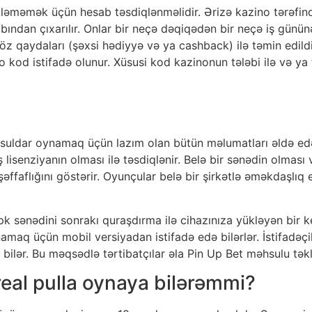
zləməmək üçün hesab təsdiqlənməlidir. Ərizə kazino tərəfind
bından çıxarılır. Onlar bir neçə dəqiqədən bir neçə iş günün
 öz qaydaları (şəxsi hədiyyə və ya cashback) ilə təmin edil
od istifadə olunur. Xüsusi kod kazinonun tələbi ilə və ya te
suldar oynamaq üçün lazım olan bütün məlumatları əldə edə
ş lisenziyanın olması ilə təsdiqlənir. Belə bir sənədin olması
ffaflığını göstərir. Oyunçular belə bir şirkətlə əməkdaşlıq 
pk sənədini sonrakı quraşdırma ilə cihazınıza yükləyən bir k
amaq üçün mobil versiyadan istifadə edə bilərlər. İstifadəç
bilər. Bu məqsədlə tərtibatçılar əla Pin Up Bet məhsulu təkl
real pulla oynaya bilərəmmi?