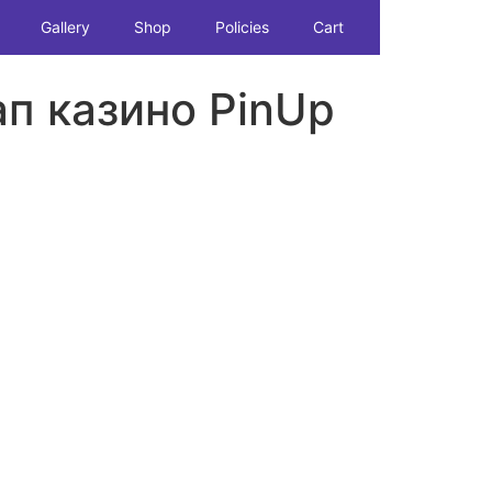
Gallery
Shop
Policies
Cart
Contact
 ап казино PinUp