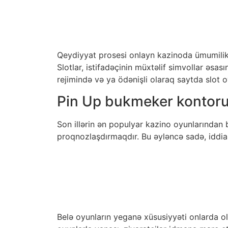
Son zamanlar Azərbaycan qumar oyunlar
kazinolardan biri hesab olunur.
Qeyd etmək lazımdırki, kataloq yalnız ye
Lakin bunun üçün bəzi rəsmiyyətlərə ri
Qeydiyyat prosesi onlayn kazinoda ümumilikdə 
Slotlar, istifadəçinin müxtəlif simvollar ə
rejimində və ya ödənişli olaraq saytda slot 
Pin Up bukmeker kont
Son illərin ən populyar kazino oyunlarından 
proqnozlaşdırmaqdır. Bu əyləncə sadə, iddia
Belə bir sənədin olması virtual qumar m
Şirkət iPhone və ya Android üçün uyğunla
Bu, prosesin real vaxt rejimində və real 
Klubun müsbət cəhətləri oyunların müxtə
Birincisi, sayt istifadəçilərin şəxsi məl
Belə oyunların yeganə xüsusiyyəti onlarda ola