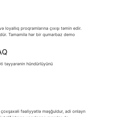
n-Up casino ölkədə ən populyar
eyfiyyətlioyunlarını ehtiva edir.
 loyallıq proqramlarına çıxışı təmin edir.
övüdür. Tamamilə hər bir qumarbaz demo
AQ
əti təyyarənin hündürlüyünü
yünü və şəffaflığını göstərir.
iyasıdır.
tli dəstək və sərfəli bonus sistemidir.
u ilə qorunur.
i çoxşaxəli fəaliyyətlə məşğuldur, adi onlayn