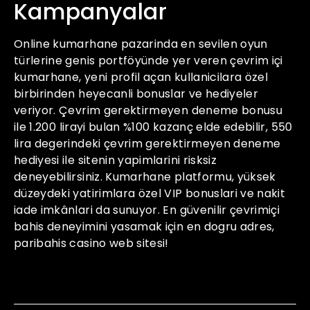
Kampanyalar
Online kumarhane pazarinda en sevilen oyun
türlerine genis portföyünde yer veren çevrim içi
kumarhane, yeni profil açan kullanicilara özel
birbirinden heyecanli bonuslar ve hediyeler
veriyor. Çevrim gerektirmeyen deneme bonusu
ile 1.200 lirayi bulan %100 kazanç elde edebilir, 550
lira degerindeki çevrim gerektirmeyen deneme
hediyesi ile sitenin yapimlarini risksiz
deneyebilirsiniz. Kumarhane platformu, yüksek
düzeydeki yatirimlara özel VIP bonuslari ve nakit
iade imkânlari da sunuyor. En güvenilir çevrimiçi
bahis deneyimini yasamak için en dogru adres,
paribahis casino web sitesi!