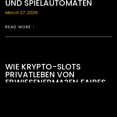
UND SPIELAUTOMATEN
March 27, 2026
READ MORE ›
WIE KRYPTO-SLOTS
PRIVATLEBEN VON
ERWIESENERMA?EN FAIRES
& ANONYMES AUFFUHREN
VERBURGEN
March 27, 2026