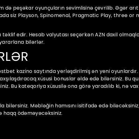
də peşəkar oyunçuların sevimlisinə çevrilib. Əgər arıt 
iyada siz Playson, Spinomenal, Pragmatic Play, three 
ını təklif edir. Hesab valyutası seçərkən AZN daxil olm
rarlana bilərlər.
RLƏR
tbet kazino saytında yerləşdirilmiş ən yeni oyunlardır. 
xşılaşdıracaq xüsusi bonuslar əldə edə bilərsiniz. Bu 
rsiniz. Bu kateqoriya xüsusilə ona görə yaradılıb ki, nə 
a bilərsiniz. Məbləğin hamısını isitifadə edə biləcəksini
və haqq ödəməyəcəksiniz.