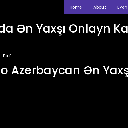
Home
About
Even
a Ən Yaxşı Onlayn Kaz
Biri”
no Azerbaycan Ən Yax