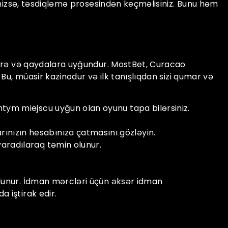
inizsə, təsdiqləmə prosesindən keçməlisiniz. Bunu həm
blərə və qaydalara uyğundur. MostBet, Curacao
Bu, müasir kazinodur və ilk tanışlıqdan sizi qumar və
mtym miejscu uyğun olan oyunu tapa bilərsiniz.
ınızın hesabınıza çatmasını gözləyin.
yaradılaraq təmin olunur.
olunur. İdman mərcləri üçün əksər idman
 iştirak edir.