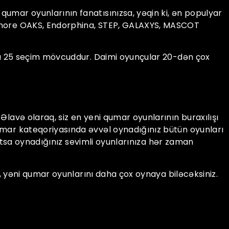
qumar oyunlarının fanatısınızsa, yəqin ki, ən populyar
or more OAKS, Endorphina, STEP, GALAXYS, MASCOT
aqla 25 seçim mövcuddur. Daimi oyunçular 20-dən çox
Əlavə olaraq, siz en yeni qumar oyunlarının buraxılışı
qumar kateqoriyasında əvvəl oynadığınız bütün oyunları
vaxtsa oynadığınız sevimli oyunlarınıza hər zaman
z, yəni qumar oyunlarını daha çox oynaya biləcəksiniz.