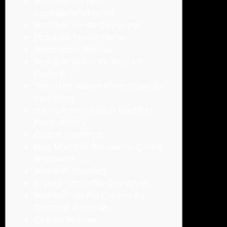
Mostbet-də Niyə
Təsdiqlənməliyəm?
Mostbet Az-da Qeydiyyat
Populyar Provayderlər
Salamlama Bonusu
Mostbet Əlavə Və Müştəri
Dəstəyi
“mostbet Idman Mərc Oyunları
Və Kazino
Ios Və Android Üçün Mostbet
Proqramları
Qumar Lisenziyası
Niyə Mostbet Bonusumu Çıxara
Bilmirəm?
Mostbet Oyunları
E-poçt Vasitəsilə Qeydiyyat
Mostbet-də Pul Qoyma Və
Çıxarma Bonusları
Çökmə Bonusu