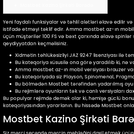
Mostbet Kazino Şirkəti Barədə
Yeni faydalı funksiyalar və təhlil alətləri əlavə edilir
istifadə etməyi təklif edir. Amma mostbet az-ın mobil v
üçün müştərilər 100 FS və bəxt çarxında əlavə spinlər 
qeydiyyatdan keçməlisiniz.
Xidmətin təhlükəsizliyi JAZ 9247 lisenziyası ilə 
Bu kateqoriya xüsusilə ona görə yaradılıb ki, nə 
Amma mostbet az-ın mobil versiyası brauzer vasitə
Bu kateqoriyada siz Playson, Spinomenal, Pragm
Bu bölmədən Mostbet tərəfindən yadarılmış oyunla
Bu rejimlərə oyunların tək və canlı versiyaları daxi
Bu populyar rejimdə demək olar ki, həmişə güclü bonu
kateqoriyasından yararlanın. Bu hissədə Mostbet onla
Mostbet Kazino Şirkəti Bar
Siz mərci seçəndə mərcin məbləğini daxil etmək üçün