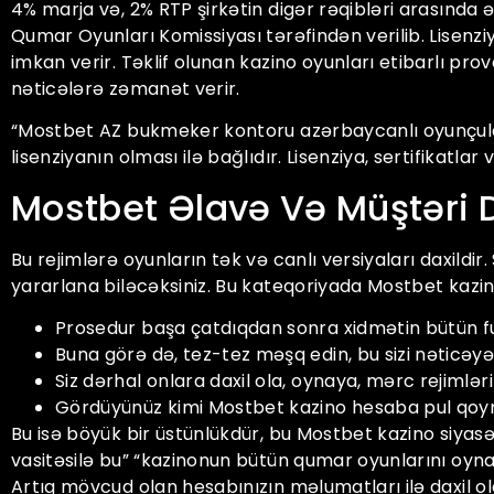
4% marja və, 2% RTP şirkətin digər rəqibləri arasında ə
Qumar Oyunları Komissiyası tərəfindən verilib. Lisen
imkan verir. Təklif olunan kazino oyunları etibarlı prov
nəticələrə zəmanət verir.
“Mostbet AZ bukmeker kontoru azərbaycanlı oyunçular
lisenziyanın olması ilə bağlıdır. Lisenziya, sertifikatl
Mostbet Əlavə Və Müştəri 
Bu rejimlərə oyunların tək və canlı versiyaları daxildir
yararlana biləcəksiniz. Bu kateqoriyada Mostbet kazino
Prosedur başa çatdıqdan sonra xidmətin bütün fu
Buna görə də, tez-tez məşq edin, bu sizi nəticəy
Siz dərhal onlara daxil ola, oynaya, mərc rejimlər
Gördüyünüz kimi Mostbet kazino hesaba pul qoy
Bu isə böyük bir üstünlükdür, bu Mostbet kazino siyas
vasitəsilə bu” “kazinonun bütün qumar oyunlarını oy
Artıq mövcud olan hesabınızın məlumatları ilə daxil ola