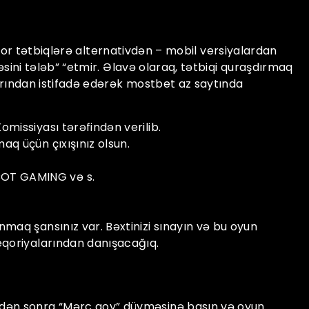
ontor tətbiqlərə alternativdən – mobil versiyalardan
əsini tələb” “etmir. Əlavə olaraq, tətbiqi quraşdırmaq
larından istifadə edərək mostbet az saytında
omissiyası tərəfindən verilib.
aq üçün çıxışınız olsun.
SCOT GAMING və s.
maq şansınız var. Bəxtinizi sınayın və bu oyun
eqoriyalarından danışacağıq.
kdən sonra “Mərc qoy” düyməsinə basın və oyun