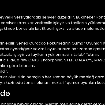
 və əvvəlki versiyalardakı səhvlər düzəldilir. Bukmeker k
ersiyası brauzer vasitəsilə işləyir və faylların yüklənm
şəklində bonus alırlar. Etibarlı şəxsi və əlaqə məlumat
təmin edilir. Sənəd Curacao Hökumətinin Qumar Oyunları K
vaxtsa oynadığınız sevimli oyunlarınıza hər zaman qayıtm
silə işləyir və faylların yüklənməsini tələb” “etmir.
atic Play, a few OAKS, Endorphina, STEP, GALAXYS, MA
rı görə bilərsiniz.
ldir.
slar olur, sizin həmçinin hər zaman böyük məbləğ qazan
yn kazinoda təmsil olunan müxtəlif qumar oyunları kat
ədə
 bir sahə peyda olacaq. Mərcin məbləğinə qərar verdi