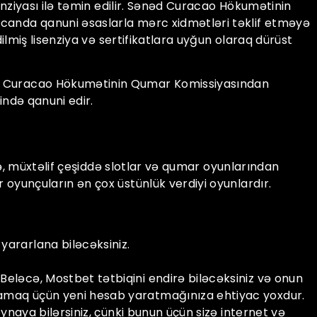
senziyası ilə təmin edilir. Sənəd Curacao Hökumətinin
ycanda qanuni əsaslarla mərc xidmətləri təklif etməyə
dilmiş lisenziya və sertifikatlara uyğun olaraq dürüst
ığı Curacao Hökumətinin Qumar Komissiyasından
ində qanuni edir.
eçə, müxtəlif çeşiddə slotlar və qumar oyunlarından
 oyunçuların ən çox üstünlük verdiyi oyunlardır.
 yararlana biləcəksiniz.
Beləcə, Mostbet tətbiqini endirə biləcəksiniz və onun
şlamaq üçün yeni hesab yaratmağınıza ehtiyac yoxdur.
ynaya bilərsiniz, çünki bunun üçün sizə internet və