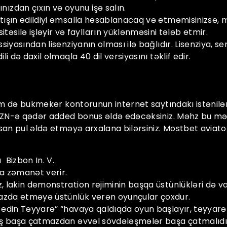
ızdan çıxın və oyunu işə salın.
atışın edildiyi əmsalla hesablanacaq və etməmisinizsə, mə
silə işləyir və faylların yüklənməsini tələb etmir.
yasından lisenziyanın olması ilə bağlıdır. Lisenziya, ser
 də daxil olmaqla 40 dil versiyasını təklif edir.
əm də bukmeker kontorunun internet saytındakı istənilən
0 AZN-ə qədər added bonus əldə edəcəksiniz. Məhz bu m
san pul əldə etməyə arxalana bilərsiniz. Mostbet aviat
Bizbon In. V.
a zəmanət verir.
z, lakin demonstration rejiminin başqa üstünlükləri də va
ihazda etməyə üstünlük verən oyunçular çoxdur.
edin Təyyarə” “havaya qaldıqda oyun başlayır, təyyarə 
uş başa çatmazdan əvvəl sövdələşmələr başa çatmalıdır