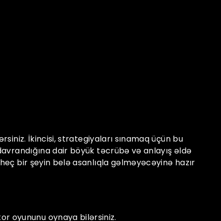
siniz. İkincisi, strategiyaları sınamaq üçün bu
 davrandığına dair böyük təcrübə və anlayış əldə
 heç bir şeyin belə asanlıqla gəlməyəcəyinə hazır
or oyununu oynaya bilərsiniz.