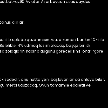
z. Mostbet-az90 Aviator Azerbaycan əsas qaydası
onus alırlar.
ı ilə qələbə qazanmısınızsa, o zaman bankın 1%-i ilə
Beləliklə, 4% udmaq lazım olacaq, başqa bir itki
qısa zolaqların nadir olduğunu görəcəksiniz, ona” “görə
çox sadədir, onu hətta yeni başlayanlar da anlaya bilər.
unçu mərci uduzacaq. Oyun tamamilə ədalətli və