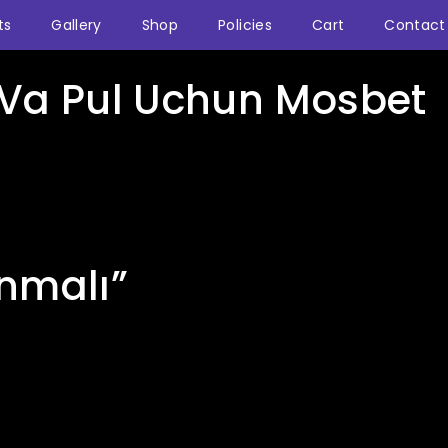
ts
Gallery
Shop
Policies
Cart
Contact
 Va Pul Uchun Mosbet
nmalı”