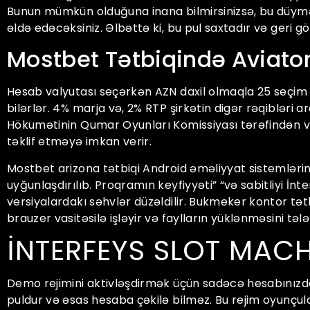
Bunun mümkün olduğuna inana bilmirsinizsə, bu düyməyə
əldə edəcəksiniz. Əlbəttə ki, bu pul saxtadır və geri göt
Mostbet Tətbiqində Aviato
Hesab valyutası seçərkən AZN daxil olmaqla 25 seç
bilərlər. 4% marja və, 2% RTP şirkətin digər rəqibləri a
Hökumətinin Qumar Oyunları Komissiyası tərəfindən ve
təklif etməyə imkan verir.
Mostbet arizona tətbiqi Android əməliyyat sistemlərin
uyğunlaşdırılıb. Proqramın keyfiyyəti” “və sabitliyi İnter
versiyalardakı səhvlər düzəldilir. Bukmeker kontor tə
brauzer vasitəsilə işləyir və faylların yüklənməsini tə
İNTERFEYS SLOT MAC
Demo rejimini aktivləşdirmək üçün sadəcə hesabınızdan ç
puldur və əsas hesaba çəkilə bilməz. Bu rejim oyunçul