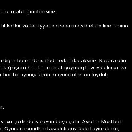
rc məbləğini itirirsiniz.
tifikatlar və fəaliyyət icazələri mostbet on line casino
 digər bölmədə istifadə edə biləcəksiniz. Nəzərə alın
əbləğ üçün ilk dəfə əmanət qoymaq tövsiyə olunur və
or hər bir oyunçu üçün mövcud olan ən faydalı
r.
yoxa çıxdıqda isə oyun başa çatır. Aviator Mostbet
. Oyunun raundları təsadüfi qaydada təyin olunur,