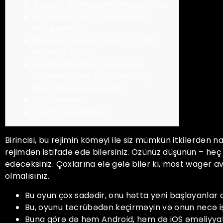
Aviator-da Hesabın Doldurulması
Ios Və Android Üçün Mostbet
Proqramları
Mostbet Aviator Yukle On The
Internet Oyun
Aviator Mostbet Oyununda
Istifadə Etmək Üçün Ən Yaxşı
Mərc Sistemi Hansıdır?
Ios Proqramı
Qumar Lisenziyası
Birincisi, bu rejimin köməyi ilə siz mümkün itkilərdən
rejimdən istifadə edə bilərsiniz. Özünüz düşünün – he
edəcəksiniz. Çoxlarına elə gələ bilər ki, most wager 
olmalısınız.
Bu oyun çox sadədir, onu hətta yeni başlayanlar d
Bu, oyunu təcrübədən keçirməyin və onun necə iş
Buna görə də həm Android, həm də iOS əməliyyat s