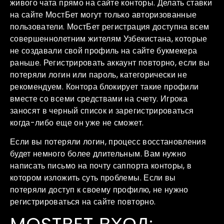
живого чата прямо на сайте конторы. Делать ставки
на сайте МостБет могут только авторизованные
пользователи. МостБет регистрация доступна всем
совершеннолетним жителям Узбекистана, которые
не создавали свой профиль на сайте букмекера
раньше. Регистрировать аккаунт повторно, если вы
потеряли логин или пароль, категорически не
рекомендуем. Контора блокирует такие профили
вместе со всеми средствами на счету. Игрока
заносят в черный список и зарегистрироваться
когда-либо еще он уже не сможет.
Если вы потеряли логин, процесс восстановления
будет немного более длительным. Вам нужно
написать письмо на почту саппорта конторы, в
котором изложить суть проблемы. Если вы
потеряли доступ к своему профилю, не нужно
регистрироваться на сайте повторно.