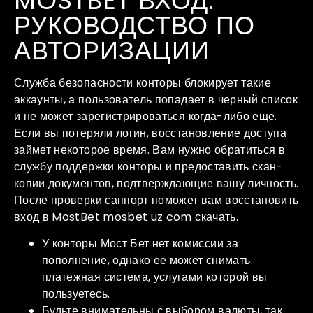
MOSTBET ВХОД:
РУКОВОДСТВО ПО
АВТОРИЗАЦИИ
Служба безопасности конторы блокирует такие
аккаунты, а пользователь попадает в черный список
и не может зарегистрироваться когда-либо еще.
Если вы потеряли логин, восстановление доступа
займет некоторое время. Вам нужно обратиться в
службу поддержки конторы и предоставить скан-
копии документов, подтверждающие вашу личность.
После проверки саппорт поможет вам восстановить
вход в MostBet
mosbet uz com скачать
.
У конторы Мост Бет нет комиссии за
пополнение, однако ее может снимать
платежная система, услугами которой вы
пользуетесь.
Будьте внимательны с выбором валюты, так