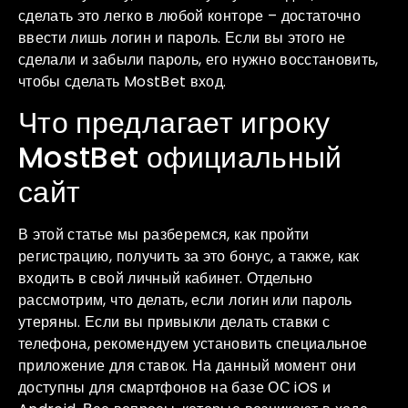
сделать это легко в любой конторе – достаточно
ввести лишь логин и пароль. Если вы этого не
сделали и забыли пароль, его нужно восстановить,
чтобы сделать MostBet вход.
Что предлагает игроку
MostBet официальный
сайт
В этой статье мы разберемся, как пройти
регистрацию, получить за это бонус, а также, как
входить в свой личный кабинет. Отдельно
рассмотрим, что делать, если логин или пароль
утеряны. Если вы привыкли делать ставки с
телефона, рекомендуем установить специальное
приложение для ставок. На данный момент они
доступны для смартфонов на базе ОС iOS и