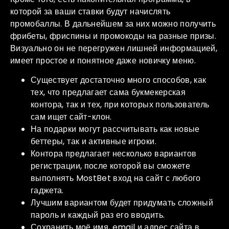
которой за ваши ставки будут начислять
промобаллы. В дальнейшем за них можно получить
фрибеты, фриспины и промокоды на разные призы.
Визуально он не перегружен лишней информацией,
имеет простое и понятное даже новичку меню.
Существует достаточно много способов, как
тех, что предлагает сама букмекерская
контора, так и тех, при которых пользователь
сам ищет сайт-клон.
На подарки могут рассчитывать как новые
беттеры, так и активные игроки.
Контора предлагает несколько вариантов
регистрации, после которой вы сможете
выполнять MostBet вход на сайт с любого
гаджета.
Лучшим вариантом будет придумать сложный
пароль и каждый раз его вводить.
Сохранить моё имя, email и адрес сайта в