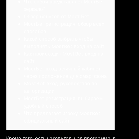
Что собой представляет МостБет
зеркало?
Обзор бонусов от Мост Бет
МостБет регистрация: обзор всех
способов
Какой способ выбрать чтобы
выполнять MostBet вход на сайт
Как происходит MostBet вход на
сайт
МостБет вход в личный кабинет
через приложение для смартфона
MostBet вход: руководство по
авторизации
МостБет регистрация: выбираем
удобный способ
Что предлагает игроку MostBet
официальный сайт
Кроме того, есть накопительная программа, в