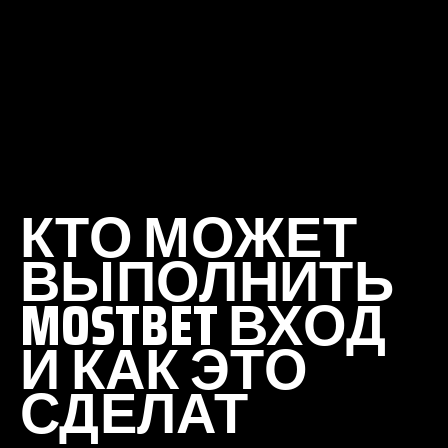
КТО МОЖЕТ
ВЫПОЛНИТЬ
MOSTBET ВХОД
И КАК ЭТО
СДЕЛАТ