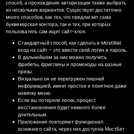
способ, а прохождение авторизации также выбрать
из нескольких вариантов. Существует достаточно
много способов, как тех, что предлагает сама
букмекерская контора, так и тех, при которых
пользователь сам ищет сайт-клон.
Стандартный способ, как сделать в MostBet
вход на сайт – это ввести свой логин и пароль.
В дальнейшем за них можно получить
фрибеты, фриспины и промокоды на разные
призы.
Визуально он не перегружен лишней
информацией, имеет простое и понятное даже
новичку меню.
Если вы потеряли логин, процесс
восстановления будет немного более
длительным.
Приложения повторяют функционал
основного сайта, через них доступна МостБет