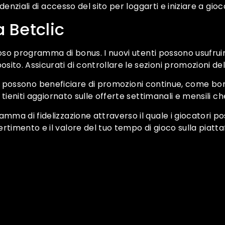
denziali di accesso del sito per loggarti e iniziare a gioc
 Betclic
eroso programma di bonus. I nuovi utenti possono usufrui
to. Assicurati di controllare le sezioni promozioni del 
golari possono beneficiare di promozioni continue, come b
 tieniti aggiornato sulle offerte settimanali e mensili ch
amma di fidelizzazione attraverso il quale i giocatori
rtimento e il valore del tuo tempo di gioco sulla piatt