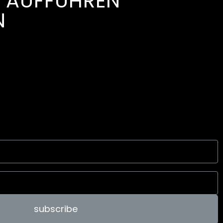
 AUFFUHREN
N
subscribe