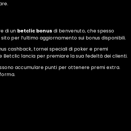
are.
re di un
betclic bonus
di benvenuto, che spesso
sito per l’ultimo aggiornamento sui bonus disponibili.
onus cashback, tornei speciali di poker e premi
e Betclic lancia per premiare la sua fedeltà dei clienti.
 possono accumulare punti per ottenere premi extra.
aforma.