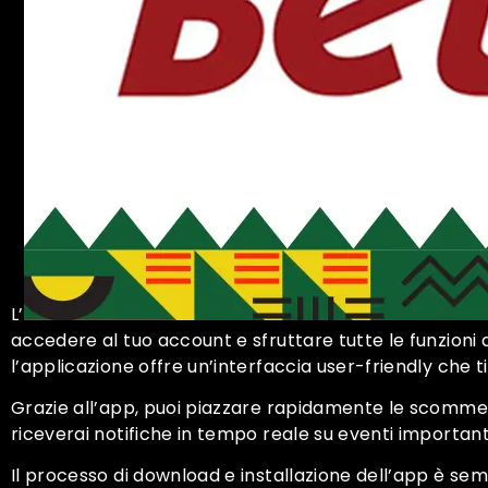
L’
accedere al tuo account e sfruttare tutte le funzioni
l’applicazione offre un’interfaccia user-friendly che t
Grazie all’app, puoi piazzare rapidamente le scommess
riceverai notifiche in tempo reale su eventi important
Il processo di download e installazione dell’app è sempli