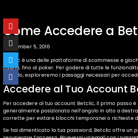
Come Accedere a Betcl
September 5, 2016
Betclic è una delle piattaforme di scommesse e giochi
casinò, fino al poker. Per godere di tutte le funzionali
articolo, esploreremo i passaggi necessari per accede
Accedere al Tuo Account Be
Per accedere al tuo account Betclic, il primo passo è vis
generalmente posizionata nell’angolo in alto a destra d
corrette per evitare blocchi temporanei o richieste 
Se hai dimenticato la tua password, Betclic offre un p
recuperare l’accesso. Riceverai un’email con i passa