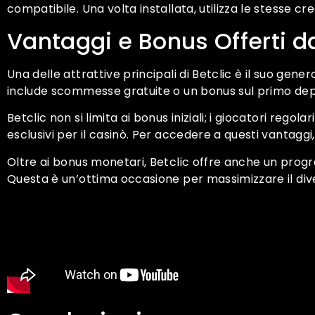
compatibile. Una volta installata, utilizza le stesse cre
Vantaggi e Bonus Offerti da
Una delle attrattive principali di Betclic è il suo gen
include scommesse gratuite o un bonus sul primo deposi
Betclic non si limita ai bonus iniziali; i giocatori re
esclusivi per il casinò. Per accedere a questi vantaggi,
Oltre ai bonus monetari, Betclic offre anche un progr
Questa è un’ottima occasione per massimizzare il dive