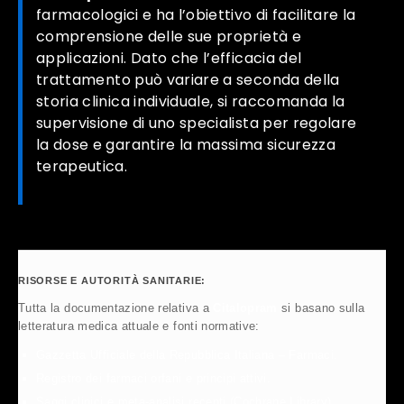
farmacologici e ha l’obiettivo di facilitare la
comprensione delle sue proprietà e
applicazioni. Dato che l’efficacia del
trattamento può variare a seconda della
storia clinica individuale, si raccomanda la
supervisione di uno specialista per regolare
la dose e garantire la massima sicurezza
terapeutica.
RISORSE E AUTORITÀ SANITARIE:
Tutta la documentazione relativa a
Citalopram
si basano sulla
letteratura medica attuale e fonti normative:
Gazzetta Ufficiale della Repubblica Italiana – Farmaci.
Registro dei farmaci orfani e principi attivi.
Saggi clinici e meta-analisi recenti (Cochrane Library).