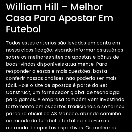
William Hill – Melhor
Casa Para Apostar Em
Futebol
Todos estes critérios são levados em conta em
nossa classificação, visando informar os usuários
sobre os melhores sites de apostas e bônus de
boas-vindas disponíveis atualmente. Para
responder a essas e mais questões, basta
conferir nossas análises, não poderia ser mais
fácil. Hoje o site de apostas é parte da Bet
Construct, um fornecedor global de tecnologia
para games. A empresa também vem investindo
fortemente em esportes tradicionais e se tornou
parceira oficial do AS Monaco, abrindo caminho
no mundo do futebol e fortalecendo-se no
mercado de apostas esportivas. Os melhores