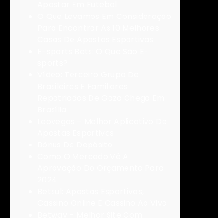
Apostar Em Futebol
O Que Levamos Em Consideração
Para Encontrar As 10 Melhores
Casas De Apostas Esportivas
E-sports Bets: O Que São E-
sports?
Vídeo: Terceiro Grupo De
Brasileiros E Familiares
Repatriados De Gaza Chega Em
Brasília
Leovegas – Melhor Aplicativo De
Apostas Esportivas
Bônus De Depósito
Como O Mercado Vê A
Aprovação Do Orçamento Para
2024
Betsul: Apostas Esportivas,
Cassino Online E Cassino Ao Vivo
Betway – Melhor Site Com