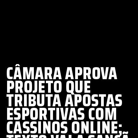
CÂMARA APROVA
PROJETO QUE
TRIBUTA APOSTAS
ESPORTIVAS COM
CASSINOS ONLINE;