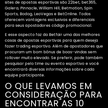
sites de apostas esportivas são 22bet, bet365,
Galera, Pinnacle, William Hill, Betmotion, Spin
Sports, Bodog, LeoVegas e BetOnline. Todos
oferecem vantagens exclusivas e diferenciais
para seus apostadores
código promocional
.
E esse aspecto faz da Betfair uma das melhores
casas de apostas esportivas para quem deseja
fazer trading esportivo. Além de apostadores que
procuram um bom bônus de boas-vindas sem
rollover muito elevado. Se preferir, pode também
pesquisar pelo time ou evento esportivo e você
encontrará diversas informações sobre cada
equipe participante.
O QUE LEVAMOS EM
CONSIDERAÇÃO PARA
ENCONTRAR AS 10