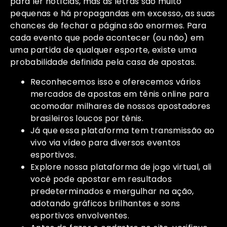
para ler notícias, mas as letras são muito
pequenas e há propagandas em excesso, as suas
chances de fechar a página são enormes. Para
cada evento que pode acontecer (ou não) em
uma partida de qualquer esporte, existe uma
probabilidade definida pela casa de apostas.
Reconhecemos isso e oferecemos vários
mercados de apostas em tênis online para
acomodar milhares de nossos apostadores
brasileiros loucos por tênis.
Já que essa plataforma tem transmissão ao
vivo via vídeo para diversos eventos
esportivos.
Explore nossa plataforma de jogo virtual, ali
você pode apostar em resultados
predeterminados e mergulhar na ação,
adotando gráficos brilhantes e sons
esportivos envolventes.