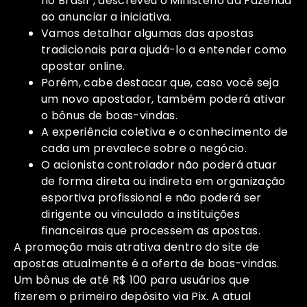
no Brasil”, descreveu o Ministério da Fazenda
ao anunciar a iniciativa.
Vamos detalhar algumas das apostas
tradicionais para ajudá-lo a entender como
apostar online.
Porém, cabe destacar que, caso você seja
um novo apostador, também poderá ativar
o bônus de boas-vindas.
A experiência coletiva e o conhecimento de
cada um prevalece sobre o negócio.
O acionista controlador não poderá atuar
de forma direta ou indireta em organização
esportiva profissional e não poderá ser
dirigente ou vinculado a instituições
financeiras que processem as apostas.
A promoção mais atrativa dentro do site de
apostas atualmente é a oferta de boas-vindas.
Um bônus de até R$ 100 para usuários que
fizerem o primeiro depósito via Pix. A atual