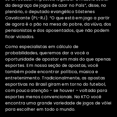
da desgraça de jogos de azar no País”, disse, no
plenário, o deputado evangélico Sóstenes
Cavalcante (PL-RJ). “O que está em jogo a partir
de agora é o pão na mesa do pobre, da viúva, dos
pensionistas e dos aposentados, que não podem
ficar viciados.
Como especialistas em cálculo de
probabilidades, queremos dar a você a
oportunidade de apostar em mais do que apenas
esportes. Em nossa seção de apostas, você
também pode encontrar política, música e
entretenimento. Tradicionalmente, as apostas
esportivas no Brasil giram em torno do futebol,
com pouca atenção – se houver – voltada para
esportes menos convencionais. Na KTO você
encontra uma grande variedade de jogos de vôlei
para escolher em todo o mundo.