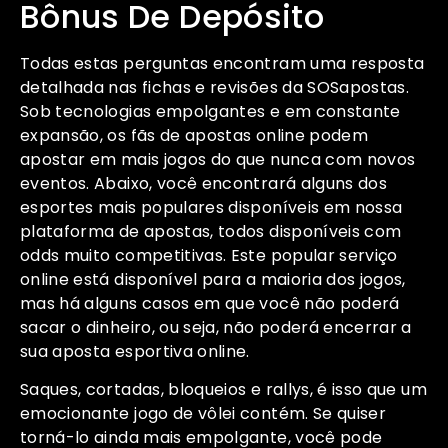
Bônus De Depósito
Todas estas perguntas encontram uma resposta
detalhada nas fichas e revisões da SOSapostas.
Sob tecnologias empolgantes e em constante
expansão, os fãs de apostas online podem
apostar em mais jogos do que nunca com novos
eventos. Abaixo, você encontrará alguns dos
esportes mais populares disponíveis em nossa
plataforma de apostas, todos disponíveis com
odds muito competitivas. Este popular serviço
online está disponível para a maioria dos jogos,
mas há alguns casos em que você não poderá
sacar o dinheiro, ou seja, não poderá encerrar a
sua aposta esportiva online.
Saques, cortadas, bloqueios e rallys, é isso que um
emocionante jogo de vôlei contém. Se quiser
torná-lo ainda mais empolgante, você pode