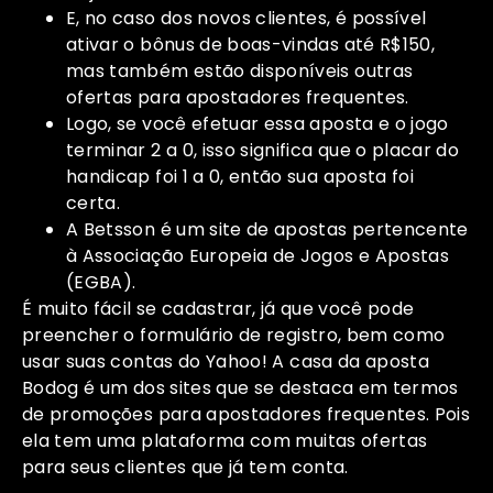
E, no caso dos novos clientes, é possível
ativar o bônus de boas-vindas até R$150,
mas também estão disponíveis outras
ofertas para apostadores frequentes.
Logo, se você efetuar essa aposta e o jogo
terminar 2 a 0, isso significa que o placar do
handicap foi 1 a 0, então sua aposta foi
certa.
A Betsson é um site de apostas pertencente
à Associação Europeia de Jogos e Apostas
(EGBA).
É muito fácil se cadastrar, já que você pode
preencher o formulário de registro, bem como
usar suas contas do Yahoo! A casa da aposta
Bodog é um dos sites que se destaca em termos
de promoções para apostadores frequentes. Pois
ela tem uma plataforma com muitas ofertas
para seus clientes que já tem conta.