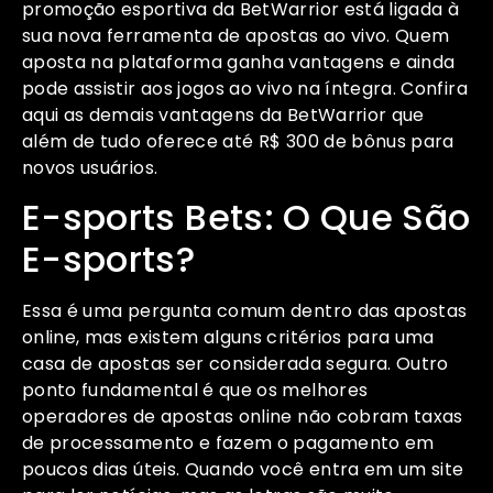
promoção esportiva da BetWarrior está ligada à
sua nova ferramenta de apostas ao vivo. Quem
aposta na plataforma ganha vantagens e ainda
pode assistir aos jogos ao vivo na íntegra. Confira
aqui as demais vantagens da BetWarrior que
além de tudo oferece até R$ 300 de bônus para
novos usuários.
E-sports Bets: O Que São
E-sports?
Essa é uma pergunta comum dentro das apostas
online, mas existem alguns critérios para uma
casa de apostas ser considerada segura. Outro
ponto fundamental é que os melhores
operadores de apostas online não cobram taxas
de processamento e fazem o pagamento em
poucos dias úteis. Quando você entra em um site