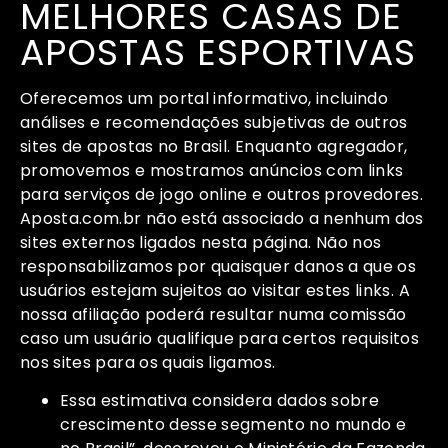
MELHORES CASAS DE
APOSTAS ESPORTIVAS
Oferecemos um portal informativo, incluindo
análises e recomendações subjetivas de outros
sites de apostas no Brasil. Enquanto agregador,
promovemos e mostramos anúncios com links
para serviços de jogo online e outros provedores.
Aposta.com.br não está associado a nenhum dos
sites externos ligados nesta página. Não nos
responsabilizamos por quaisquer danos a que os
usuários estejam sujeitos ao visitar estes links. A
nossa afiliação poderá resultar numa comissão
caso um usuário qualifique para certos requisitos
nos sites para os quais ligamos.
Essa estimativa considera dados sobre
crescimento desse segmento no mundo e