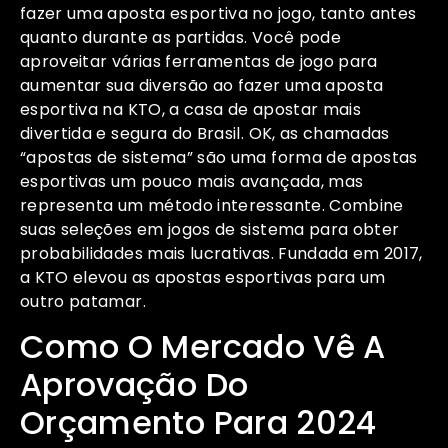
fazer uma aposta esportiva no jogo, tanto antes
quanto durante as partidas. Você pode
aproveitar várias ferramentas de jogo para
aumentar sua diversão ao fazer uma aposta
esportiva na KTO, a casa de apostar mais
divertida e segura do Brasil. OK, as chamadas
“apostas de sistema” são uma forma de apostas
esportivas um pouco mais avançada, mas
representa um método interessante. Combine
suas seleções em jogos de sistema para obter
probabilidades mais lucrativas. Fundada em 2017,
a KTO elevou as apostas esportivas para um
outro patamar.
Como O Mercado Vê A
Aprovação Do
Orçamento Para 2024