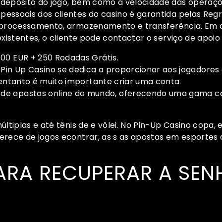
depósito do jogo, bem como a velocidade das operaçõe
essoais dos clientes do casino é garantida pelas Reg
u processamento, armazenamento e transferência. Em 
existentes, o cliente pode contactar o serviço de apoi
500 EUR + 250 Rodadas Grátis.
in Up Casino se dedica a proporcionar aos jogadores a
o entanto é muito importante criar uma conta.
de apostas online do mundo, oferecendo uma gama com
ltiplas e até tênis de e vôlei. No Pin-Up Casino copa, e
erece de jogos econtrar, as s as apostas em esportes 
ARA RECUPERAR A SEN