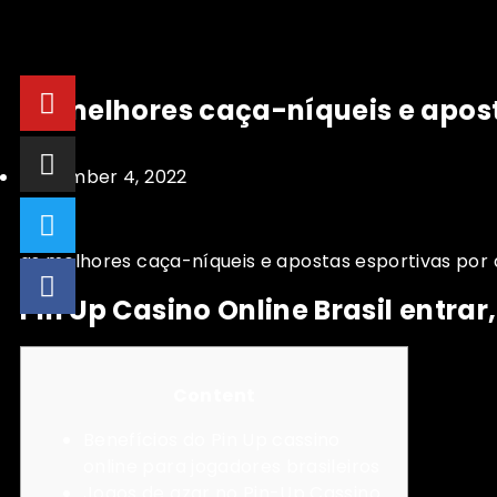
as melhores caça-níqueis e apost
December 4, 2022
as melhores caça-níqueis e apostas esportivas por d
Pin Up Casino Online Brasil entrar
Content
Benefícios do Pin Up cassino
online para jogadores brasileiros
Jogos de azar no Pin-Up Cassino