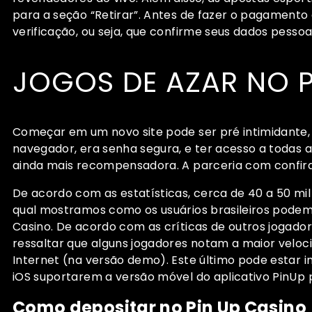
para a seção “Retirar”. Antes de fazer o pagamento 
verificação, ou seja, que confirme seus dados pessoa
JOGOS DE AZAR NO P
Começar em um novo site pode ser pré intimidante, 
navegador, era senha segura, e ter acesso a todas as 
ainda mais recompensadora. A parceria com confira
De acordo com as estatísticas, cerca de 40 a 50 mil 
qual mostramos como os usuários brasileiros podem
Casino. De acordo com as críticas de outros jogador
ressaltar que alguns jogadores notam a maior veloci
Internet (na versão demo). Este último pode estar i
iOS suportarem a versão móvel do aplicativo PinUp
Como depositar no Pin Up Casino