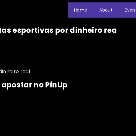
Home
About
Even
as esportivas por dinheiro rea
inheiro real
, apostar no PinUp