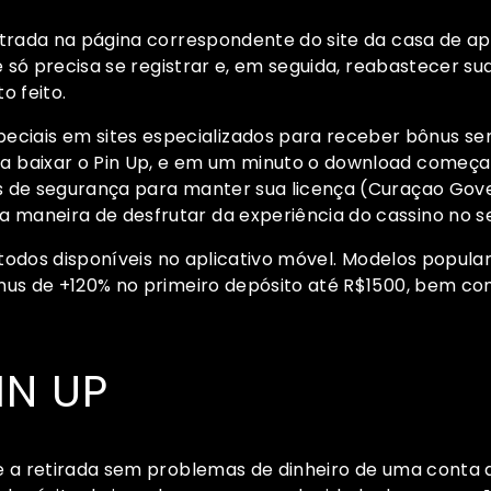
ntrada na página correspondente do site da casa de a
ê só precisa se registrar e, em seguida, reabastecer su
o feito.
ciais em sites especializados para receber bônus se
ara baixar o Pin Up, e em um minuto o download começa
res de segurança para manter sua licença (Curaçao Gov
a maneira de desfrutar da experiência do cassino no se
 todos disponíveis no aplicativo móvel. Modelos popula
nus de +120% no primeiro depósito até R$1500, bem co
IN UP
e a retirada sem problemas de dinheiro de uma conta d