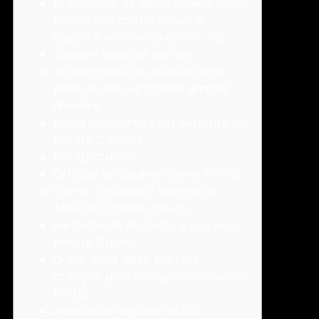
Precisando de ajuda? Saiba como
entrar em contato com o
Suporte ao Cliente do Pin-Up
Jogos e apostas ao vivo
Loteria gratuita, na qual você
pode do Pin-up casino ganhar
dinheiro
Existe um bônus sem depósito no
Pin-Up Casino?
Pin-Up Casino
Críticas do Casino Online Pin-Up
Como contatar o Serviço de
Apoio ao Cliente Pin up
Métodos de depósito e saque no
Pin-Up Casino
O que você deve prestar
atenção quando jogar no cassino
Pin Up
Aviator de jogo de Pin Up