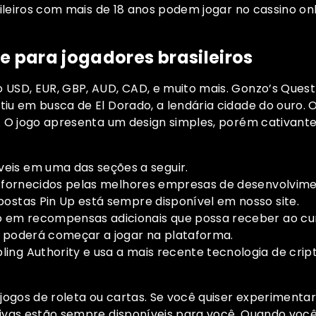
sileiros com mais de 18 anos podem jogar no cassino on
ne para jogadores brasileiros
 USD, EUR, GBP, AUD, CAD, e muito mais. Gonzo’s Quest
tiu em busca de El Dorado, a lendária cidade do ouro.
s. O jogo apresenta um design simples, porém cativant
eis em uma das seções a seguir.
são fornecidos pelas melhores empresas de desenvolvi
postas Pin Up está sempre disponível em nosso site.
do em recompensas adicionais que possa receber ao cu
cê poderá começar a jogar na plataforma.
ing Authority e usa a mais recente tecnologia de crip
jogos de roleta ou cartas. Se você quiser experiment
ivas estão sempre disponíveis para você. Quando você 