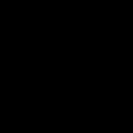
Full Name
Email Address
SUBSCRIBE