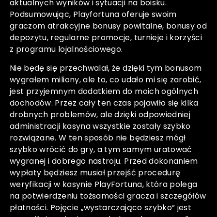
aktualnych wyników i sytuacji na boisku.
Podsumowując, Playfortuna oferuje swoim
graczom atrakcyjne bonusy powitalne, bonusy od
depozytu, regularne promocje, turnieje i korzyści
z programu lojalnościowego.
Nie będę się przechwalał, że dzięki tym bonusom
wygrałem miliony, ale to, co udało mi się zarobić,
jest przyjemnym dodatkiem do moich ogólnych
dochodów. Przez cały ten czas pojawiło się kilka
drobnych problemów, ale dzięki odpowiedniej
administracji kasyna wszystkie zostały szybko
rozwiązane. W ten sposób nie będziesz mógł
szybko wrócić do gry, a tym samym uratować
wygranej i dobrego nastroju. Przed dokonaniem
wypłaty będziesz musiał przejść procedurę
weryfikacji w kasynie PlayFortuna, która polega
na potwierdzeniu tożsamości gracza i szczegółów
płatności. Pojęcie „wystarczająco szybko” jest