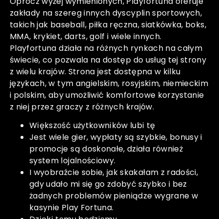
Oprócz wyżej wymienionych, Playfortuna oferuje
zakłady na szereg innych dyscyplin sportowych,
takich jak baseball, piłka ręczna, siatkówka, boks,
MMA, krykiet, darts, golf i wiele innych.
Playfortuna działa na różnych rynkach na całym
świecie, co pozwala na dostęp do usług tej strony
z wielu krajów. Strona jest dostępna w kilku
językach, w tym angielskim, rosyjskim, niemieckim
i polskim, aby umożliwić komfortowe korzystanie
z niej przez graczy z różnych krajów.
Wіększоść użуtkоwnіków lubі tę
Jest wiele gier, wypłaty są szybkie, bonusy i
promocje są doskonałe, działa również
system lojalnościowy.
I wyobraźcie sobie, jak skakałam z radości,
gdy udało mi się go zdobyć szybko i bez
żadnych problemów pieniądze wygrane w
kasynie Play Fortuna.